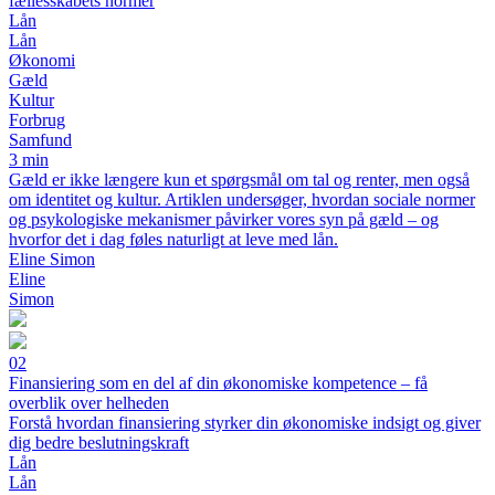
fællesskabets normer
Lån
Lån
Økonomi
Gæld
Kultur
Forbrug
Samfund
3 min
Gæld er ikke længere kun et spørgsmål om tal og renter, men også
om identitet og kultur. Artiklen undersøger, hvordan sociale normer
og psykologiske mekanismer påvirker vores syn på gæld – og
hvorfor det i dag føles naturligt at leve med lån.
Eline Simon
Eline
Simon
02
Finansiering som en del af din økonomiske kompetence – få
overblik over helheden
Forstå hvordan finansiering styrker din økonomiske indsigt og giver
dig bedre beslutningskraft
Lån
Lån