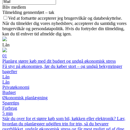
Bliv medlem
Tilmelding gennemført – tak
Ved at fortsætte accepterer jeg brugervilkår og databeskyttelse.
Når du tilmelder dig vores nyhedsbrev, accepterer du samtidig vores
brugervilkår og persondatapolitik. Hvis du fortryder din tilmelding,
kan du til enhver tid afmelde dig igen.
Lån
01
Planlæg større køb med dit budget og undgå økonomisk stress
Få styr på økonomien, før du køber stort – og undgå bekymringer
bagefter
Lån
Lån
Privatøkonomi
Budget
Økonomisk planlægning
Sparetips
Forbrug
5 min
Står du over for et større køb som bil, køkken eller elektronik? Lær,
hvordan du planlægger udgiften trin for trin, så du bevarer
overblikket, undgår økonomisk stress og får mest muligt ud af dine