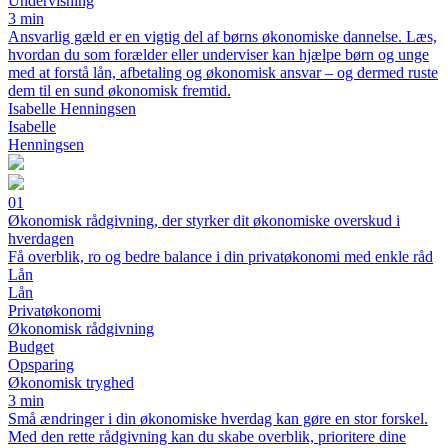
Undervisning
3 min
Ansvarlig gæld er en vigtig del af børns økonomiske dannelse. Læs,
hvordan du som forælder eller underviser kan hjælpe børn og unge
med at forstå lån, afbetaling og økonomisk ansvar – og dermed ruste
dem til en sund økonomisk fremtid.
Isabelle Henningsen
Isabelle
Henningsen
01
Økonomisk rådgivning, der styrker dit økonomiske overskud i
hverdagen
Få overblik, ro og bedre balance i din privatøkonomi med enkle råd
Lån
Lån
Privatøkonomi
Økonomisk rådgivning
Budget
Opsparing
Økonomisk tryghed
3 min
Små ændringer i din økonomiske hverdag kan gøre en stor forskel.
Med den rette rådgivning kan du skabe overblik, prioritere dine