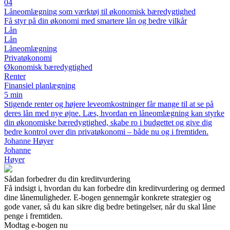
04
Låneomlægning som værktøj til økonomisk bæredygtighed
Få styr på din økonomi med smartere lån og bedre vilkår
Lån
Lån
Låneomlægning
Privatøkonomi
Økonomisk bæredygtighed
Renter
Finansiel planlægning
5 min
Stigende renter og højere leveomkostninger får mange til at se på
deres lån med nye øjne. Læs, hvordan en låneomlægning kan styrke
din økonomiske bæredygtighed, skabe ro i budgettet og give dig
bedre kontrol over din privatøkonomi – både nu og i fremtiden.
Johanne Høyer
Johanne
Høyer
Sådan forbedrer du din kreditvurdering
Få indsigt i, hvordan du kan forbedre din kreditvurdering og dermed
dine lånemuligheder. E-bogen gennemgår konkrete strategier og
gode vaner, så du kan sikre dig bedre betingelser, når du skal låne
penge i fremtiden.
Modtag e-bogen nu