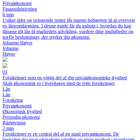
Privatøkonomi
Finansrådgivning
6 min
Usikre tider og svingende renter får mange boligejere til at overveje
en låneomlægning. I denne guide får du indsigt i, hvordan du kan
tilpasse dit lån til markedets udvikling, vurdere dine muligheder og
træffe beslutninger, der styrker din økonomi.
Johanne Høyer
Johanne
Høyer
01
Forsikringer som en vigtig del af din privatøkonomiske tryghed
Skab økonomisk ro i hverdagen med de rette forsikringer
Lån
Lån
Forsikring
Privatøkonomi
Økonomisk tryghed
Personlig økonomi
Rådgivning
2 min
Forsikringer er en central del af en sund privatøkonomi. De
beskytter dig mod uforudsete udgifter og giver tryghed i hverdagen.