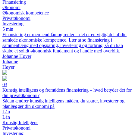
Finansiering
Økonomi
Økonomisk kompetence
Privatøkonomi
Investering
5 min
Finansiering er mere end lån og renter – det er en vigtig del af din
samlede økonomiske kompetence. Lær at se finansiering i
sammenhæng med opsparing, investering og forbrug, så du kan
skabe et solidt økonomisk fundament og handle med overblik.
Johanne Høyer
Johanne
Høyer
03
Kunstig intelligens og fremtidens finansiering – hvad betyder det for
din privatøkonomi?
Sådan ændrer kunstig intelligens måden, du sparer, investerer og
planlægger din økonomi på
Lån
Lån
Kunstig Intelligens
Privatøkonomi
Investering