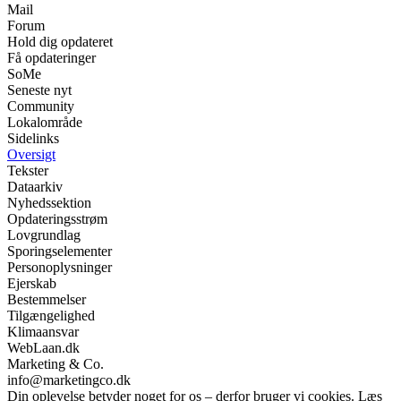
Mail
Forum
Hold dig opdateret
Få opdateringer
SoMe
Seneste nyt
Community
Lokalområde
Sidelinks
Oversigt
Tekster
Dataarkiv
Nyhedssektion
Opdateringsstrøm
Lovgrundlag
Sporingselementer
Personoplysninger
Ejerskab
Bestemmelser
Tilgængelighed
Klimaansvar
WebLaan.dk
Marketing & Co.
info@marketingco.dk
Din oplevelse betyder noget for os – derfor bruger vi cookies. Læs