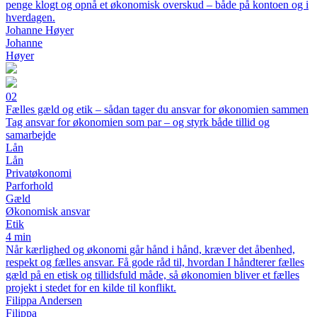
penge klogt og opnå et økonomisk overskud – både på kontoen og i
hverdagen.
Johanne Høyer
Johanne
Høyer
02
Fælles gæld og etik – sådan tager du ansvar for økonomien sammen
Tag ansvar for økonomien som par – og styrk både tillid og
samarbejde
Lån
Lån
Privatøkonomi
Parforhold
Gæld
Økonomisk ansvar
Etik
4 min
Når kærlighed og økonomi går hånd i hånd, kræver det åbenhed,
respekt og fælles ansvar. Få gode råd til, hvordan I håndterer fælles
gæld på en etisk og tillidsfuld måde, så økonomien bliver et fælles
projekt i stedet for en kilde til konflikt.
Filippa Andersen
Filippa