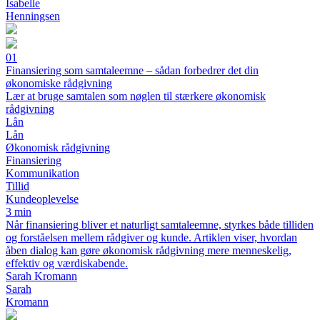
Isabelle
Henningsen
01
Finansiering som samtaleemne – sådan forbedrer det din
økonomiske rådgivning
Lær at bruge samtalen som nøglen til stærkere økonomisk
rådgivning
Lån
Lån
Økonomisk rådgivning
Finansiering
Kommunikation
Tillid
Kundeoplevelse
3 min
Når finansiering bliver et naturligt samtaleemne, styrkes både tilliden
og forståelsen mellem rådgiver og kunde. Artiklen viser, hvordan
åben dialog kan gøre økonomisk rådgivning mere menneskelig,
effektiv og værdiskabende.
Sarah Kromann
Sarah
Kromann