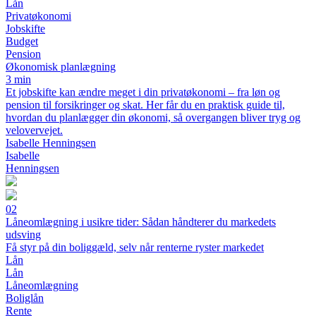
Lån
Privatøkonomi
Jobskifte
Budget
Pension
Økonomisk planlægning
3 min
Et jobskifte kan ændre meget i din privatøkonomi – fra løn og
pension til forsikringer og skat. Her får du en praktisk guide til,
hvordan du planlægger din økonomi, så overgangen bliver tryg og
velovervejet.
Isabelle Henningsen
Isabelle
Henningsen
02
Låneomlægning i usikre tider: Sådan håndterer du markedets
udsving
Få styr på din boliggæld, selv når renterne ryster markedet
Lån
Lån
Låneomlægning
Boliglån
Rente