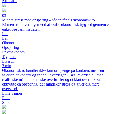
Kromann
03
Mindre stress med opsparing – sådan får du økonomisk ro
Få mere ro i hverdagen ved at skabe økonomisk tryghed gennem en
enkel opsparingsstrategi
Lån
Lån
Økonomi
Opsparing
Privatøkonomi
Tryghed
Livsstil
3 min
Økonomisk ro handler ikke kun om penge på kontoen, men om
følelsen af kontrol og frihed i hverdagen. Læs, hvordan du med
realistiske mål, automatiske overførsler og et klart overblik kan
opbygge en opsparing, der mindsker stress og giver dig mere
overskud.
Eline Simon
Eline
Simon