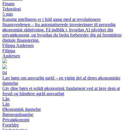
Finans
Teknologi
5 min
Kunstig intelligens er i fuld gang med at revolutionere
finansverdenen – fra automatiserede investeringer til personlig
økonomisk rådgivning. Få indblik i, hvordan AI påvirker din
privatøkonomi, og hvordan du bedst forbereder dig på fremtidens
digitale finansiering.
Filippa Andersen
Filippa
Andersen
04
Lær børn om ansvarlig gæld – en vigtig del af deres økonomiske
dannelse
Giv dine børn et solidt økonomisk fundament ved at lære dem at
forstå og håndtere gæld ansvarligt
Lån
Lån
Økonomisk dannelse
Børneopdragelse
Privatøkonomi
Forældre