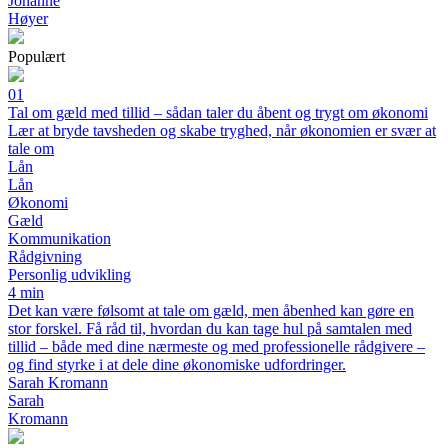
Johanne
Høyer
Populært
01
Tal om gæld med tillid – sådan taler du åbent og trygt om økonomi
Lær at bryde tavsheden og skabe tryghed, når økonomien er svær at
tale om
Lån
Lån
Økonomi
Gæld
Kommunikation
Rådgivning
Personlig udvikling
4 min
Det kan være følsomt at tale om gæld, men åbenhed kan gøre en
stor forskel. Få råd til, hvordan du kan tage hul på samtalen med
tillid – både med dine nærmeste og med professionelle rådgivere –
og find styrke i at dele dine økonomiske udfordringer.
Sarah Kromann
Sarah
Kromann