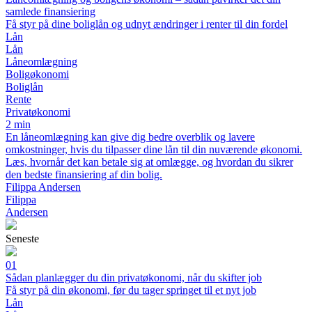
samlede finansiering
Få styr på dine boliglån og udnyt ændringer i renter til din fordel
Lån
Lån
Låneomlægning
Boligøkonomi
Boliglån
Rente
Privatøkonomi
2 min
En låneomlægning kan give dig bedre overblik og lavere
omkostninger, hvis du tilpasser dine lån til din nuværende økonomi.
Læs, hvornår det kan betale sig at omlægge, og hvordan du sikrer
den bedste finansiering af din bolig.
Filippa Andersen
Filippa
Andersen
Seneste
01
Sådan planlægger du din privatøkonomi, når du skifter job
Få styr på din økonomi, før du tager springet til et nyt job
Lån