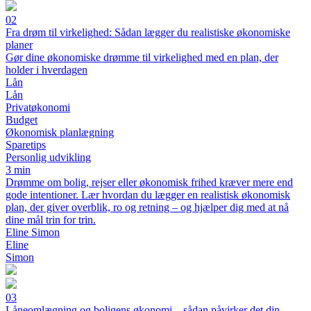
02
Fra drøm til virkelighed: Sådan lægger du realistiske økonomiske
planer
Gør dine økonomiske drømme til virkelighed med en plan, der
holder i hverdagen
Lån
Lån
Privatøkonomi
Budget
Økonomisk planlægning
Sparetips
Personlig udvikling
3 min
Drømme om bolig, rejser eller økonomisk frihed kræver mere end
gode intentioner. Lær hvordan du lægger en realistisk økonomisk
plan, der giver overblik, ro og retning – og hjælper dig med at nå
dine mål trin for trin.
Eline Simon
Eline
Simon
03
Låneomlægning og boligens økonomi – sådan påvirker det din