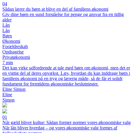
04
Sådan lærer du børn at blive en del af familiens økonomi
Giv dine børn en sund forståelse for penge og ansvar fra en tidlig
alder
Lån
Lån
Børn
Økonomi
Forældreskab
Opdragelse
Privatøkonomi
7 min
Det kan virke udfordrende at tale med børn om økonomi, men det er
en vigtig del af deres opvækst. Læs, hvordan du kan inddrage børn i
familiens økonomi på en tryg og lærerig måde, så de får et solidt
fundament for fremtidens økonomiske beslutninger.
Eline Simon
Eline
Simon
01
Når gæld bliver kultur: Sådan former normer vores økonomiske valg
Når lån bliver hverdag – og vores økonomiske valg formes af