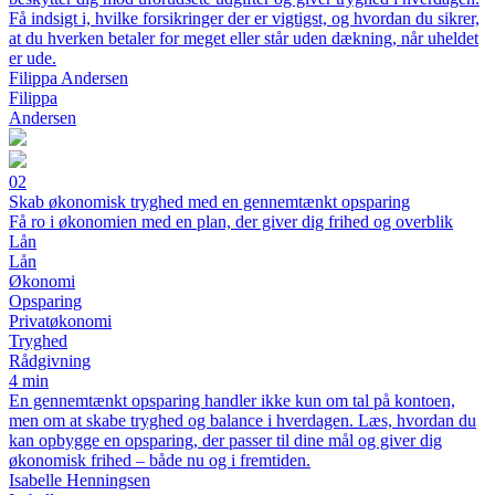
Få indsigt i, hvilke forsikringer der er vigtigst, og hvordan du sikrer,
at du hverken betaler for meget eller står uden dækning, når uheldet
er ude.
Filippa Andersen
Filippa
Andersen
02
Skab økonomisk tryghed med en gennemtænkt opsparing
Få ro i økonomien med en plan, der giver dig frihed og overblik
Lån
Lån
Økonomi
Opsparing
Privatøkonomi
Tryghed
Rådgivning
4 min
En gennemtænkt opsparing handler ikke kun om tal på kontoen,
men om at skabe tryghed og balance i hverdagen. Læs, hvordan du
kan opbygge en opsparing, der passer til dine mål og giver dig
økonomisk frihed – både nu og i fremtiden.
Isabelle Henningsen