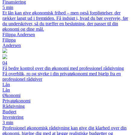
Finansiering
5 min
Et lån kan give økonomisk frihed – men også forpligtelser, der
rækker langt ud i fremtiden. Få indsigt i, hvad du bør overveje, før
du underskriver, så du træffer en beslutning, der passer til din
økonomi og dine mål.
Filippa Andersen
Filippa
Andersen
04
Få bedre kontrol over din økonomi med professionel rådgivning
Få overblik, ro og styrke i din privatøkonomi med hjælp fra en
professionel rådgiver
Lån
Lån
Økonomi
Privatøkonomi
Rådgivning
Budget
Investering
3 min
Professionel økonomisk rådgivning kan give dig klarhed over din
økonomi, hjælpe dig med at lægge realistiske budgetter og