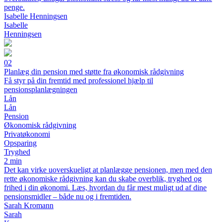
penge.
Isabelle Henningsen
Isabelle
Henningsen
02
Planlæg din pension med støtte fra økonomisk rådgivning
Få styr på din fremtid med professionel hjælp til
pensionsplanlægningen
Lån
Lån
Pension
Økonomisk rådgivning
Privatøkonomi
Opsparing
Tryghed
2 min
Det kan virke uoverskueligt at planlægge pensionen, men med den
rette økonomiske rådgivning kan du skabe overblik, tryghed og
frihed i din økonomi. Læs, hvordan du får mest muligt ud af dine
pensionsmidler – både nu og i fremtiden.
Sarah Kromann
Sarah