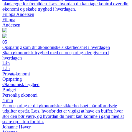
planlægge for fremtiden. Læs, hvordan du kan tage kontrol over din
økonomi og skabe tryghed i hverdagen.
Filippa Andersen
Filippa
Andersen
05
Opsparing som dit økonomiske sikkerhedsnet i hverdagen
Skab økonomisk tryghed med en opsparing, der giver ro i
hverdagen
Lån
Lån
Privatøkonomi
Opsparing
Økonomisk tryghed
Budget
Personlig økonomi
4 min
En opsparing er dit økonomiske sikkerhedsnet, når uforudsete
udgifter opstår. Læs, hvorfor det er vigtigt at have en buffer, hvor
stor den bør være, og hvordan du nemt kan komme i gang med at
spare op – trin for trin.
Johanne Høyer