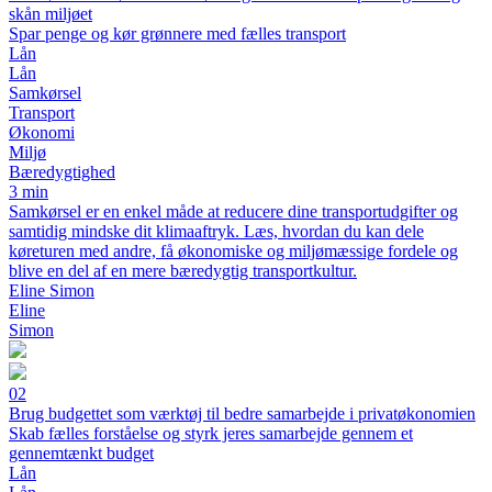
skån miljøet
Spar penge og kør grønnere med fælles transport
Lån
Lån
Samkørsel
Transport
Økonomi
Miljø
Bæredygtighed
3 min
Samkørsel er en enkel måde at reducere dine transportudgifter og
samtidig mindske dit klimaaftryk. Læs, hvordan du kan dele
køreturen med andre, få økonomiske og miljømæssige fordele og
blive en del af en mere bæredygtig transportkultur.
Eline Simon
Eline
Simon
02
Brug budgettet som værktøj til bedre samarbejde i privatøkonomien
Skab fælles forståelse og styrk jeres samarbejde gennem et
gennemtænkt budget
Lån