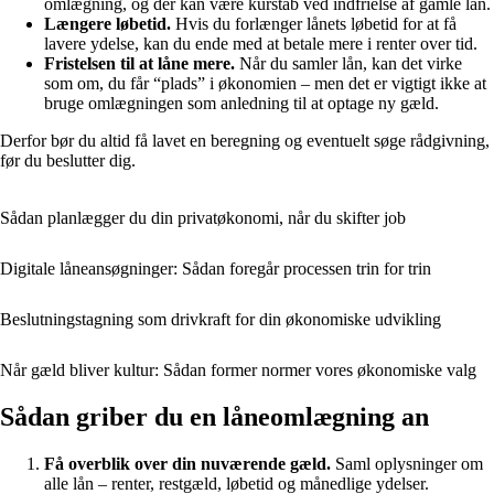
omlægning, og der kan være kurstab ved indfrielse af gamle lån.
Længere løbetid.
Hvis du forlænger lånets løbetid for at få
lavere ydelse, kan du ende med at betale mere i renter over tid.
Fristelsen til at låne mere.
Når du samler lån, kan det virke
som om, du får “plads” i økonomien – men det er vigtigt ikke at
bruge omlægningen som anledning til at optage ny gæld.
Derfor bør du altid få lavet en beregning og eventuelt søge rådgivning,
før du beslutter dig.
Sådan planlægger du din privatøkonomi, når du skifter job
Digitale låneansøgninger: Sådan foregår processen trin for trin
Beslutningstagning som drivkraft for din økonomiske udvikling
Når gæld bliver kultur: Sådan former normer vores økonomiske valg
Sådan griber du en låneomlægning an
Få overblik over din nuværende gæld.
Saml oplysninger om
alle lån – renter, restgæld, løbetid og månedlige ydelser.