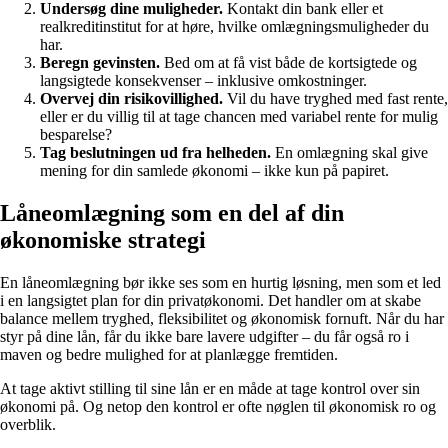
Undersøg dine muligheder.
Kontakt din bank eller et
realkreditinstitut for at høre, hvilke omlægningsmuligheder du
har.
Beregn gevinsten.
Bed om at få vist både de kortsigtede og
langsigtede konsekvenser – inklusive omkostninger.
Overvej din risikovillighed.
Vil du have tryghed med fast rente,
eller er du villig til at tage chancen med variabel rente for mulig
besparelse?
Tag beslutningen ud fra helheden.
En omlægning skal give
mening for din samlede økonomi – ikke kun på papiret.
Låneomlægning som en del af din
økonomiske strategi
En låneomlægning bør ikke ses som en hurtig løsning, men som et led
i en langsigtet plan for din privatøkonomi. Det handler om at skabe
balance mellem tryghed, fleksibilitet og økonomisk fornuft. Når du har
styr på dine lån, får du ikke bare lavere udgifter – du får også ro i
maven og bedre mulighed for at planlægge fremtiden.
At tage aktivt stilling til sine lån er en måde at tage kontrol over sin
økonomi på. Og netop den kontrol er ofte nøglen til økonomisk ro og
overblik.