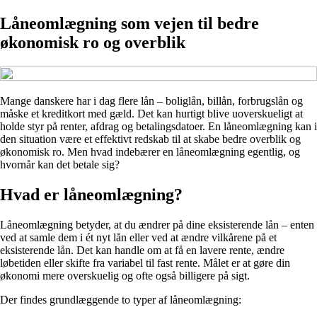
Låneomlægning som vejen til bedre
økonomisk ro og overblik
Mange danskere har i dag flere lån – boliglån, billån, forbrugslån og
måske et kreditkort med gæld. Det kan hurtigt blive uoverskueligt at
holde styr på renter, afdrag og betalingsdatoer. En låneomlægning kan i
den situation være et effektivt redskab til at skabe bedre overblik og
økonomisk ro. Men hvad indebærer en låneomlægning egentlig, og
hvornår kan det betale sig?
Hvad er låneomlægning?
Låneomlægning betyder, at du ændrer på dine eksisterende lån – enten
ved at samle dem i ét nyt lån eller ved at ændre vilkårene på et
eksisterende lån. Det kan handle om at få en lavere rente, ændre
løbetiden eller skifte fra variabel til fast rente. Målet er at gøre din
økonomi mere overskuelig og ofte også billigere på sigt.
Der findes grundlæggende to typer af låneomlægning: