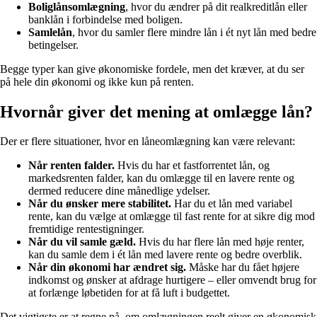
Boliglånsomlægning
, hvor du ændrer på dit realkreditlån eller
banklån i forbindelse med boligen.
Samlelån
, hvor du samler flere mindre lån i ét nyt lån med bedre
betingelser.
Begge typer kan give økonomiske fordele, men det kræver, at du ser
på hele din økonomi og ikke kun på renten.
Hvornår giver det mening at omlægge lån?
Der er flere situationer, hvor en låneomlægning kan være relevant:
Når renten falder.
Hvis du har et fastforrentet lån, og
markedsrenten falder, kan du omlægge til en lavere rente og
dermed reducere dine månedlige ydelser.
Når du ønsker mere stabilitet.
Har du et lån med variabel
rente, kan du vælge at omlægge til fast rente for at sikre dig mod
fremtidige rentestigninger.
Når du vil samle gæld.
Hvis du har flere lån med høje renter,
kan du samle dem i ét lån med lavere rente og bedre overblik.
Når din økonomi har ændret sig.
Måske har du fået højere
indkomst og ønsker at afdrage hurtigere – eller omvendt brug for
at forlænge løbetiden for at få luft i budgettet.
Det vigtigste er at regne på, om omlægningen reelt giver en økonomisk